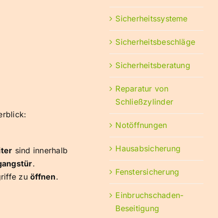
Sicherheitssysteme
Sicherheitsbeschläge
Sicherheitsberatung
Reparatur von
Schließzylinder
rblick:
Notöffnungen
Hausabsicherung
iter
sind innerhalb
gangstür
.
Fenstersicherung
riffe zu
öffnen
.
Einbruchschaden-
Beseitigung