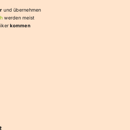
r
und übernehmen
ch
werden meist
iker
kommen
t