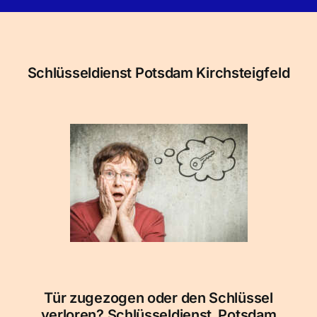
Navigation
Startseite
Schlüsselnotdienst
Schlüsseldienst Potsdam Kirchsteigfeld
Einbruchschutz
Schlüsseldienst in
Preise Kosten
Tür zugezogen oder den Schlüssel
verloren? Schlüsseldienst Potsdam