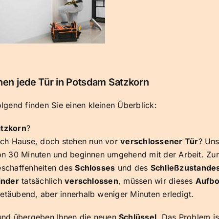
nen jede Tür in Potsdam Satzkorn
gend finden Sie einen kleinen Überblick:
tzkorn
?
ach Hause, doch stehen nun vor
verschlossener Tür
? Uns
 von 30 Minuten und beginnen umgehend mit der Arbeit. Zu
Beschaffenheiten des
Schlosses
und des
Schließzustande
inder
tatsächlich
verschlossen
, müssen wir dieses
Aufb
etäubend, aber innerhalb weniger Minuten erledigt.
nd übergeben Ihnen die neuen
Schlüssel
. Das Problem ist