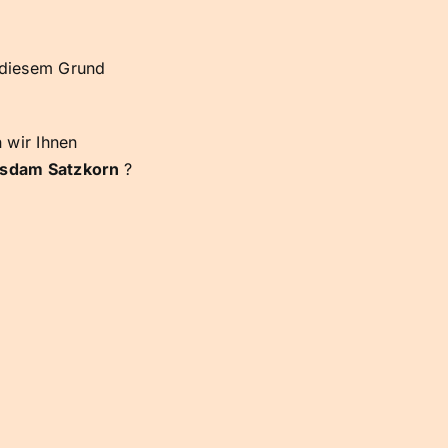
s diesem Grund
n wir Ihnen
tsdam Satzkorn
?