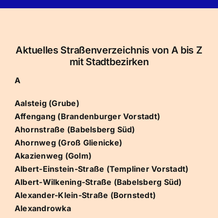
Navigation
Startseite
Schlüsselnotdienst
Aktuelles Straßenverzeichnis von A bis Z
mit Stadtbezirken
Einbruchschutz
A
Aalsteig (Grube)
Schlüsseldienst in
Affengang (Brandenburger Vorstadt)
Ahornstraße (Babelsberg Süd)
Ahornweg (Groß Glienicke)
Preise Kosten
Akazienweg (Golm)
Albert-Einstein-Straße (Templiner Vorstadt)
Albert-Wilkening-Straße (Babelsberg Süd)
Alexander-Klein-Straße (Bornstedt)
Alexandrowka